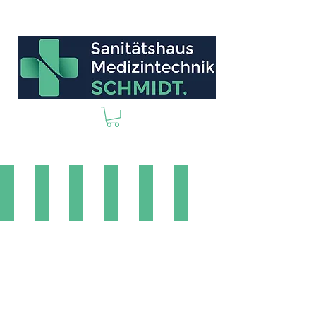
Elektrotherapie
Ultraschalltherapie
Kombinationstherapie
Vakuumtherapie
Lasertherapie
Sterilisation