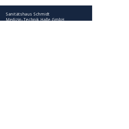
Sanitätshaus Schmidt
Medizin-Technik Halle GmbH
Kurallee 3
06114 Halle
E-Mail:
info@sani-medi.de
Tel.:
0345 - 5 22 50 89
Fax:
0345 - 5 22 50 99
© 2026 Sanitätshaus Schmidt
Medizin-Technik Halle GmbH
Cookies
Impressum
Datenschutz